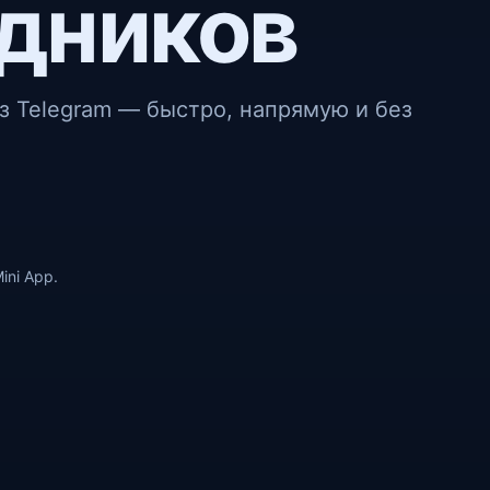
дников
з Telegram — быстро, напрямую и без
ini App.