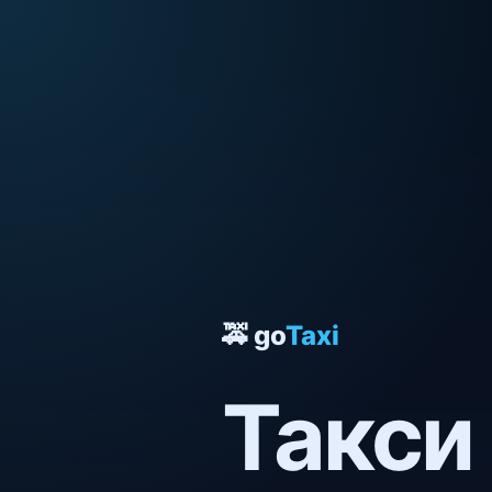
🚕 go
Taxi
Такси